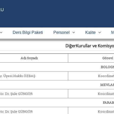
LU
ı
Ders Bilgi Paketi
Personel
Kalite
M
DiğerKurullar ve Komisyo
Adı Soyadı
Görevi
BOLOG
ğr. Üyesi Hakkı ÖZBAŞ
Koordina
MEVLA
Gör. Dr. Şule GÜNGÖR
Koordinat
FARAB
Gör. Dr. Şule GÜNGÖR
Koordinat