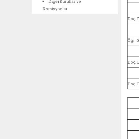
DiğerKurullar ve
Komisyonlar
Doç. 
Öğr. 
Doç. 
Doç. 