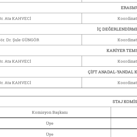
ERASM
Dr. Ata KAHVECİ
Koordinat
İÇ DEĞERLENDİRM
Gör. Dr. Şule GÜNGÖR
Koordinat
KARİYER TEMS
Dr. Ata KAHVECİ
Koordinat
ÇİFT ANADAL-YANDAL 
Dr. Ata KAHVECİ
Koordinat
STAJ KOMİ
Komisyon Başkanı
Üye
Üye