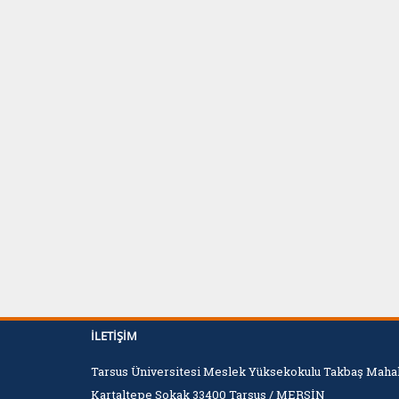
İLETIŞIM
Tarsus Üniversitesi Meslek Yüksekokulu Takbaş Mahal
Kartaltepe Sokak 33400 Tarsus / MERSİN